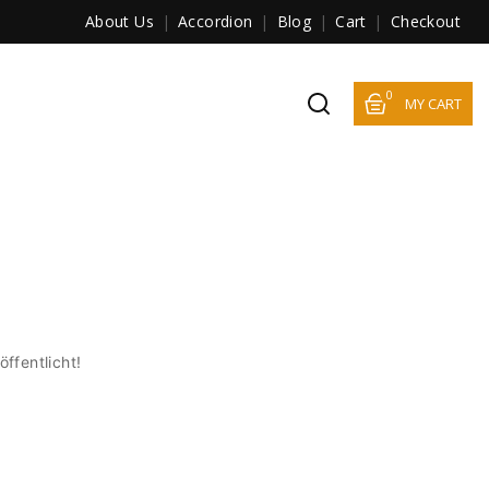
About Us
Accordion
Blog
Cart
Checkout
0
MY CART
ffentlicht!