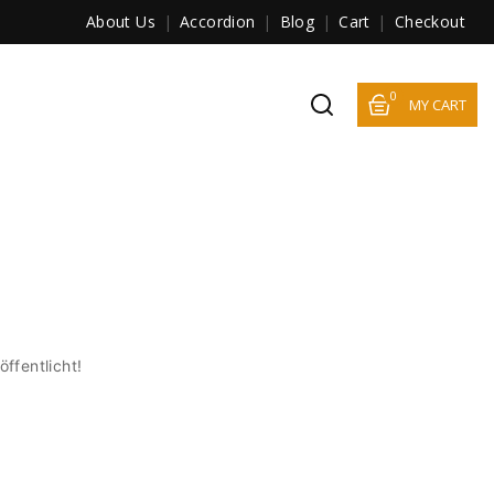
About Us
Accordion
Blog
Cart
Checkout
0
MY CART
ffentlicht!